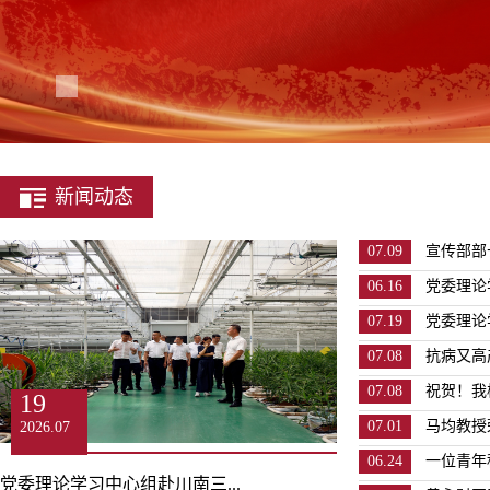
新闻动态
07.09
宣传部部
06.16
党委理论
07.19
党委理论
07.08
抗病又高
07.08
祝贺！我
19
07.01
马均教授
2026.07
06.24
一位青年
党委理论学习中心组赴川南三...