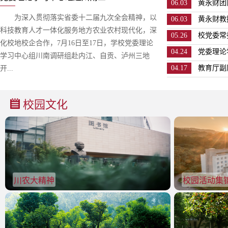
06.03
黄永财团
为深入贯彻落实省委十二届九次全会精神，以
06.03
黄永财教
科技教育人才一体化服务地方农业农村现代化，深
05.26
校党委常
化校地校企合作，7月16日至17日，学校党委理论
04.24
党委理论
学习中心组川南调研组赴内江、自贡、泸州三地
04.17
教育厅副
开...
校园文化
川农大精神
校园活动集