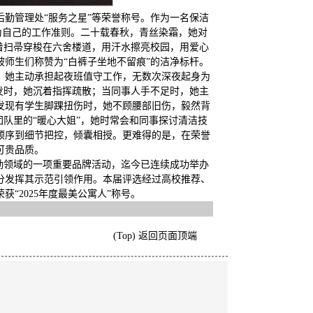
后勤管理处“服务之星”等荣誉称号。作为一名保洁
作为自己的工作准则。二十载春秋，青丝染霜，她对
着扫帚穿梭在六舍楼道，用汗水擦亮校园，用爱心
师生们称赞为“白裤子坐地不留痕”的洁净标杆。
，她主动承担起夜班值守工作，无数次深夜起身为
发时，她沉着指挥疏散；当同事人手不足时，她主
发现有学生脚踝扭伤时，她不顾腰部旧伤，毅然背
团队里的“暖心大姐”，她时常会和同事探讨清洁技
顺序到细节把控，倾囊相授。更难得的是，在荣誉
可贵品质。
勤领域的一项重要品牌活动，迄今已连续成功举办
分发挥其示范引领作用。本届评选经过高校推荐、
“2025年度最美公寓人”称号。
(Top) 返回页面顶端