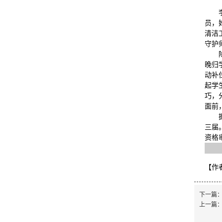
员，
清洁
守护
晚归
动补
起学
巧，
面前
三届
资格
【作
下一篇
上一篇