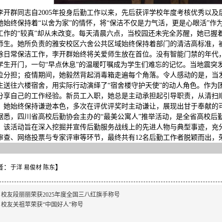
李开群同志自2005年投身后勤工作以来，先后获评学校年度考核优秀以及
她始终保持着“以舍为家”的情怀，将“保洁不仅是力气活，更是心眼活”
工作的“较真”却从未改变。每天清晨六点，当校园还未完全苏醒，她已握
师生。她所负责的雅安校区六舍公共区域始终保持着部门的清洁高标准，被
除日常保洁工作，李开群始终将关爱师生放在首位。没有智能门禁的年代
学生开门，一句“早点休息”的温暖叮嘱成为学生们难忘的记忆。当地震突
位分担；疫情期间，她毅然背起消毒箱走遍每个角落。令人感动的是，当
生送往六楼宿舍，用实际行动演绎了“宿舍楼守护天使”的动人角色。作为
分享自己的工作经验。新员工入职，她总是主动承担起引导职责，从清扫
，她始终保持谦逊本色，多次在评优评奖时主动谦让，展现出甘于奉献的
据悉，四川省高校后勤协会主办的“最美公寓人”推举活动，是全省高校后
。该活动旨在深入挖掘并宣传后勤服务战线上的先进人物与典型事迹，充
审查、网络投票与专家评审等环节，最终共有12名后勤工作者脱颖而出，荣获
者：
】
于洋 易俊材 陈东
：
校友段丽丽荣获2025年度全国三八红旗手称号
：
校友关祖苹荣获“中国好人”称号