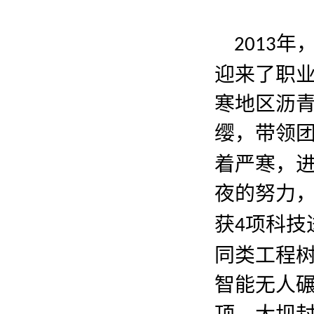
年
2013
迎来了职
寒地区沥
缨，带领
着严寒，
夜的努力
获
项科技
4
同类工程
智能无人
顶。大坝