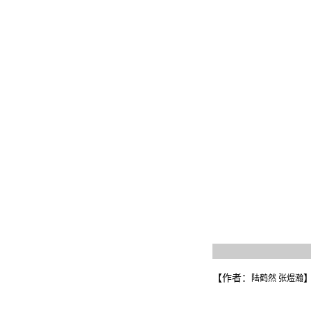
【作者：
陆鹤然 张煜瀚