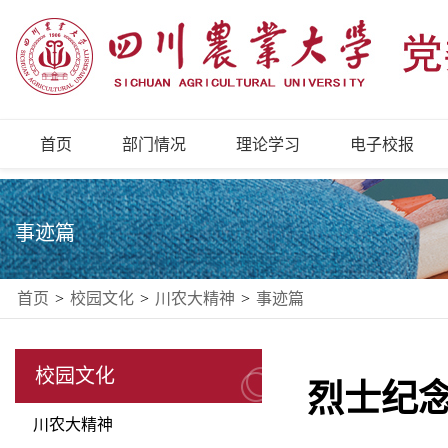
首页
部门情况
理论学习
电子校报
事迹篇
首页
>
校园文化
>
川农大精神
>
事迹篇
校园文化
烈士纪
川农大精神