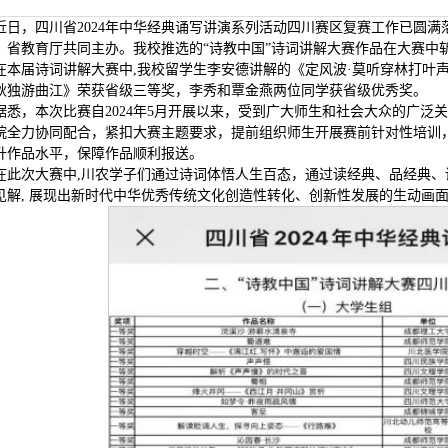
近日，四川省2024年中华经典诵写讲演系列活动四川赛区复赛工作已圆
、省教育厅共同主办。我校推选的“诗教中国”诗词讲解大赛作品在大赛中
在本届诗词讲解大赛中,我校留学生李安德讲解的《定风波·莫听穿林打叶
秋独游曲江》荣获省级三等奖，李秀和覃金燕两位同学获省级优秀奖。
据悉，本次比赛自2024年5月开展以来，受到广大师生和社会大众的广泛
院全力协同配合，紧扣大赛主题要求，提前组织师生开展赛前针对性培训，
升作品水平，保障作品顺利报送。
在此次大赛中,川农学子们通过诗词体悟人生百态，通过读经典、品经典
见解, 展现出新时代中华优秀传统文化创造性转化、创新性发展的生动画