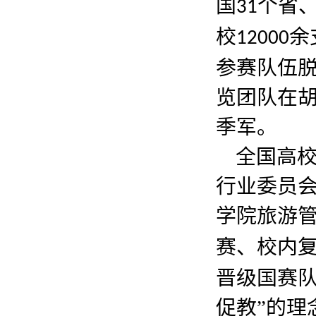
国
个省
31
校
余
12000
参赛队伍
览团队在
季军。
全国高
行业委员
学院旅游
赛、校内
晋级国赛队
促教”的理