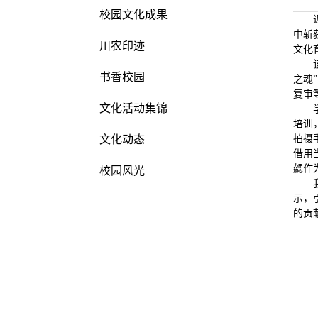
校园文化成果
中斩
川农印迹
文化
书香校园
之魂
复审
文化活动集锦
培训
文化动态
拍摄
借用
勰作
校园风光
示，
的贡