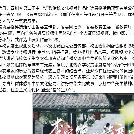
近日，四川省第二届中华优秀传统文化视听作品推选展播活动获奖名单公
获一等奖1项，《贾思勰穿越记》《南迁往事》等作品分获三等奖1项、优
育人的又一重要成果。
该项展播评选活动由省委宣传部、省委网信办、省委教育工委、省教育厅、
”的主题，面向全省普通高校师生团体和学生个人征集短视频、微电影、
等环节，共评选出获奖作品164项。
学校高度重视此次活动，本次比赛由党委宣传部、校团委协同配合组织参
，邀请专业教师进行“定制化”指导打磨，着力提升作品水平。短视频《李
手法讲述我校留学生李安德用古诗词传播交流中华优秀传统文化的故事。
当下颇受追捧的穿越重生元素，描绘了北魏农学家贾思勰意外“附身”于四
为农学家的历史背景与现代农业技术的结合点，让观众在轻松愉快的氛围
我校将以此次获奖为契机，深入学习贯彻习近平总书记来川视察时所作“敬
引导青年群体感知中华文化魅力、讲好中华文化故事、弘扬中华美学精神
献者、社会主义现代化强国建设的生力军。