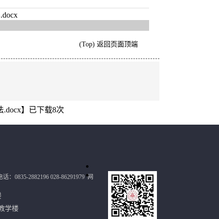
ocx
(Top) 返回页面顶端
ocx
】已下载
8
次
：0835-2882196 028-86291979
网
政楼
教学楼