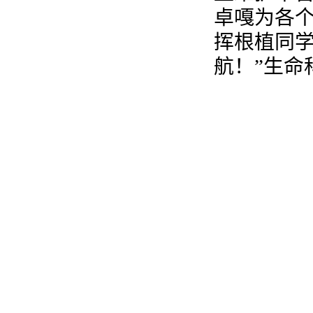
卓嘎为各个
挥根植同
航！”生命