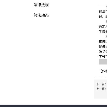
法律法规
省法
普法动态
记、
确定
学院
东坡
议被
法学
字号
【作
下一篇
上一篇