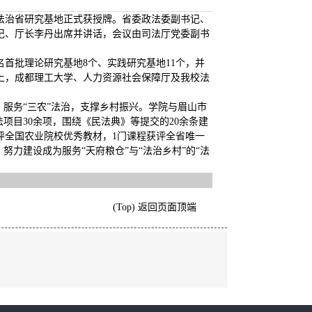
法治省研究基地正式获授牌。省委政法委副书记、
记、厅长李丹出席并讲话，会议由司法厅党委副书
首批理论研究基地8个、实践研究基地11个，并
上，成都理工大学、人力资源社会保障厅及我校法
，服务“三农”法治，支撑乡村振兴。学院与眉山市
项目30余项，围绕《民法典》等提交的20余条建
评全国农业院校优秀教材，1门课程获评全省唯一
努力建设成为服务“天府粮仓”与“法治乡村”的“法
(Top) 返回页面顶端