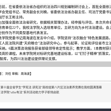
日前，在省委依法治省办组织的法治四川规划编制研讨会上，首批全面依
学会党组书记、常务副会长刘楠，省委依法治省办副主任、司法厅党委书
副厅长王彬主持。
为加强全面依法治省研究，依据相关管理办法，经申报与评估，本次共命名
培育单位22个。我校法学院入选培育单位，主研方向为乡村法治建设。会
分别作为不同类型基地代表发言。
法学院党委书记周海波在发言中介绍，学院坚持“法农融合”特色发展道路
区人民法院共建“天府粮仓”法治研究中心，参与起草、论证和评估省市立法
采纳。6篇决策咨询报告获省部级领导肯定性批示；教学方面，1本教材获
类高阶课程。未来学院将对标研究基地建设标准，以“钉钉子精神”抓落实，
”智库，为四川法治建设提供理论支撑。
者：
】
刘任 审稿：周海波
：
第十届全省学生“学宪法 讲宪法”高校组第八片区法治素养竞赛在我校圆满落幕
：
法学院“offer有法”系列活动助力学子职场启航