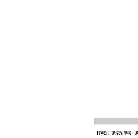
【作者：
张婷雯 审稿：