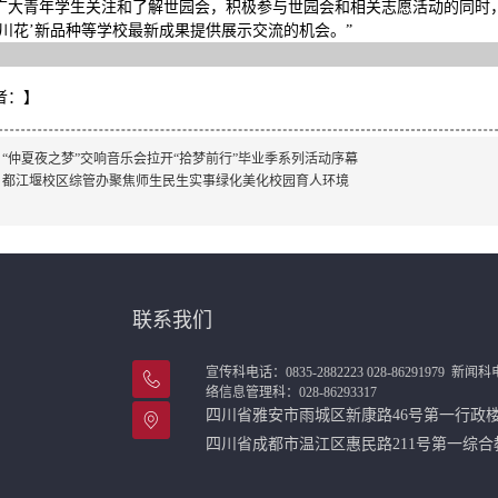
广大青年学生关注和了解世园会，积极参与世园会和相关志愿活动的同时
‘川花’新品种等学校最新成果提供展示交流的机会。”
者：
】
：
“仲夏夜之梦”交响音乐会拉开“拾梦前行”毕业季系列活动序幕
：
都江堰校区综管办聚焦师生民生实事绿化美化校园育人环境
联系我们
宣传科电话：0835-2882223 028-86291979
新闻科电话
络信息管理科：028-86293317
四川省雅安市雨城区新康路46号第一行
四川省成都市温江区惠民路211号第一综合