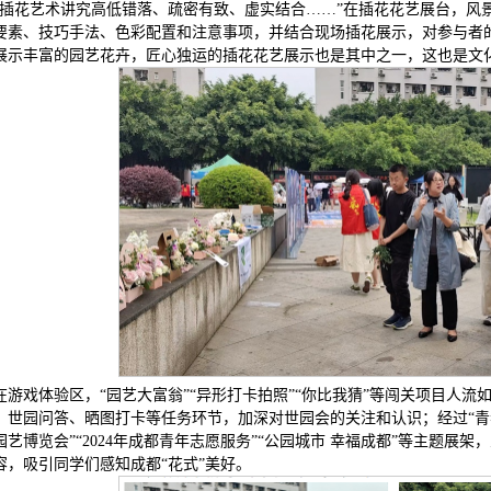
“插花艺术讲究高低错落、疏密有致、虚实结合……”在插花花艺展台，风
要素、技巧手法、色彩配置和注意事项，并结合现场插花展示，对参与者
展示丰富的园艺花卉，匠心独运的插花花艺展示也是其中之一，这也是文
在游戏体验区，“园艺大富翁”“异形打卡拍照”“你比我猜”等闯关项目人
、世园问答、晒图打卡等任务环节，加深对世园会的关注和认识；经过“青春志
园艺博览会”“2024年成都青年志愿服务”“公园城市 幸福成都”等主题
容，吸引同学们感知成都“花式”美好。