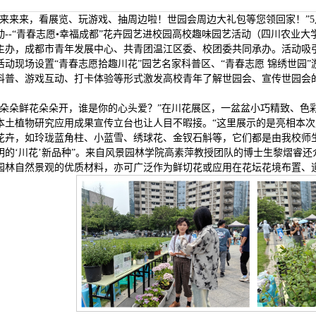
“来来来，看展览、玩游戏、抽周边啦！世园会周边大礼包等您领回家！”5月
动--“青春志愿•幸福成都”花卉园艺进校园高校趣味园艺活动（四川农业
主办，成都市青年发展中心、共青团温江区委、校团委共同承办。活动吸
活动现场设置“青春志愿拾趣川花”园艺名家科普区、“青春志愿 锦绣世园”
科普、游戏互动、打卡体验等形式激发高校青年了解世园会、宣传世园会
。
“朵朵鲜花朵朵开，谁是你的心头爱？”在川花展区，一盆盆小巧精致、色
本土植物研究应用成果宣传立台也让人目不暇接。“这里展示的是亮相本
花卉，如玲珑蓝角柱、小蓝雪、绣球花、金钗石斛等，它们都是由我校师
明的‘川花’新品种”。来自风景园林学院高素萍教授团队的博士生黎熠睿还
园林自然景观的优质材料，亦可广泛作为鲜切花或应用在花坛花境布置、