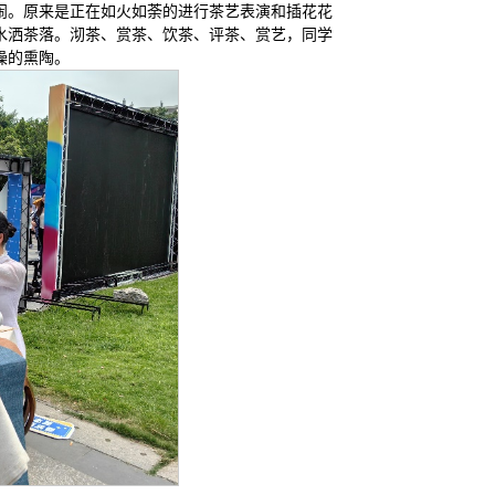
闹。原来是正在如火如荼的进行茶艺表演和插花花
水洒茶落。沏茶、赏茶、饮茶、评茶、赏艺，同学
操的熏陶。