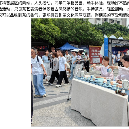
在科普展区的两端，人头攒动，同学们争相品尝、动手体验，现场好不热
验活动，只见茶艺表演者伴随着古风悠扬的音乐，手持茶具，轻盈翻动，
仅可以品味到茶的香气，更能感受到茶文化深厚底蕴，得到美的享受和情