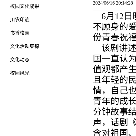
2024/06/16 20:14:
校园文化成果
6月12
川农印迹
不顾身的
书香校园
份青春祝
该剧讲
文化活动集锦
国一直认
文化动态
值观都产
校园风光
且年轻的
情，自己
青年的成长
分钟故事
声，话剧
含对祖国