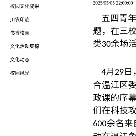
2025/05/05 22:00:
校园文化成果
五四青
川农印迹
题，在三
书香校园
类
余场
30
文化活动集锦
文化动态
月
日
4
29
校园风光
合温江区委
政课的序
们在科技
余名来
600