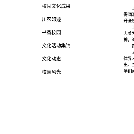
校园文化成果
得圆
川农印迹
升全
书香校园
志着
神，
文化活动集锦
文化动态
律界
出、
学们
校园风光