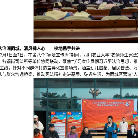
法治润雨城，清风拂人心——校地携手共进
12月1日至7日，在第八个“宪法宣传周”期间，四川农业大学“农情师生宪
、各镇街司法所等单位协同联动，聚焦“学习宣传贯彻习近平法治思想，推
”主线，针对不同群体打造差异化宣讲场景，涵盖幼儿启蒙、居民普法、
法与群众沟通桥梁，推动宪法精神走进基层、贴近生活，为雨城区营造“人