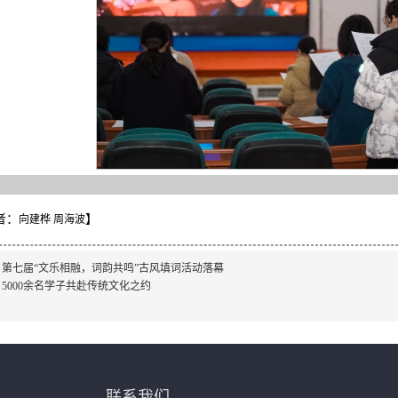
者：
】
向建桦 周海波
：
第七届“文乐相融，词韵共鸣”古风填词活动落幕
：
5000余名学子共赴传统文化之约
联系我们