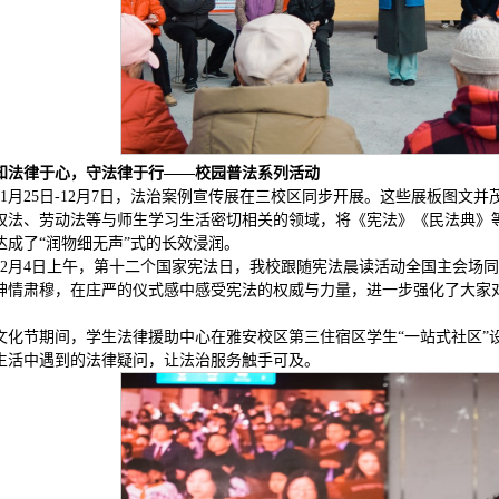
知法律于心，守法律于行——校园普法系列活动
11月25日-12月7日，法治案例宣传展在三校区同步开展。这些展板图文
权法、劳动法等与师生学习生活密切相关的领域，将《宪法》《民法典》
达成了“润物细无声”式的长效浸润。
12月4日上午，第十二个国家宪法日，我校跟随宪法晨读活动全国主会场
神情肃穆，在庄严的仪式感中感受宪法的权威与力量，进一步强化了大家对
文化节期间，学生法律援助中心在雅安校区第三住宿区学生“一站式社区”
生活中遇到的法律疑问，让法治服务触手可及。