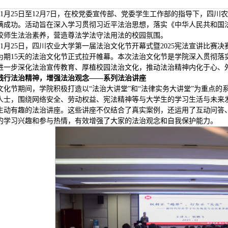
11月25日至12月7日，在校党委宣传部、党委学生工作部的指导下，四
满成功。活动旨在深入学习贯彻习近平法治思想，落实《中华人民共和国
校师生法治素养，营造尊法学法守法用法的校园氛围。
11月25日，四川农业大学第一届法治文化节开幕式暨2025宪法宣讲比
为期15天的法治文化节正式拉开帷幕。本次法治文化节是学院深入贯彻落
进一步深化法治宣传教育、厚植校园法治文化，推动法治精神内化于心、
践行法治精神，增强法治观念——系列法治讲座
文化节期间，学院积极打造以“法治大讲堂”和“法律实务大讲堂”为重点
人士，围绕网络安全、劳动权益、宪法精神等与大学生的学习生活与未来
生动有趣的法治讲座。这些讲座不仅结合了真实案例，还运用了互动问答
的学习兴趣和参与热情，有效增强了大家的法治观念和自我保护能力。