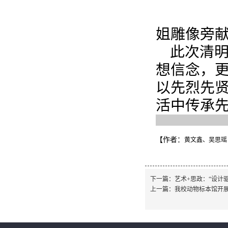
姐雕像旁
此次清
想信念，
以先烈先
活中传承
【作者：
黄文鑫、吴思瑶
下一篇：
艺术+思政：“设计
上一篇：
我校动物标本馆开