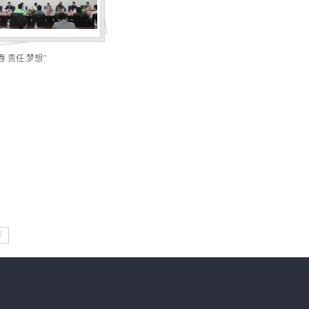
春.责任.梦想”
页