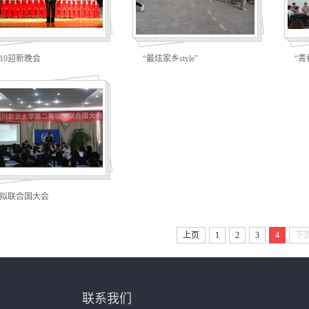
010迎新晚会
“最炫家乡style”
“青
拟联合国大会
上页
1
2
3
4
下
联系我们