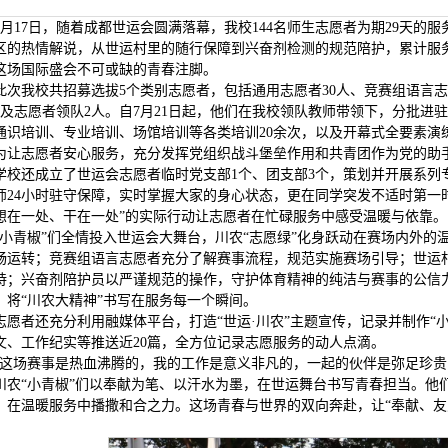
8月17日，随着成都世运会圆满落幕，我校144名师生志愿者为期29天
区的热情解说，从世运村里的随行保障到兴奋剂检测的规范陪护，累计服务时
这场国际盛会不可或缺的青春注脚。
此次我校共招募选拔5个类别志愿者，包括通用志愿者30人、竞赛组语言志
人及志愿者领队2人。自7月21日起，他们在我校领队教师带领下，分批进
通识培训、专业培训、场馆培训等各类培训20余次，以及开幕式全要素演
为让志愿者安心服务，充分发挥党组织战斗堡垒作用和共青团作为党的助
学校还成立了世运会志愿者临时党支部1个、团支部3个，策划并开展系列
师24小时驻守保障，实时掌握大家的身心状态，更在同学突发不适时第一
想在一处、干在一处”的实际行动让志愿者在忙碌服务中感受温暖与依靠。
“小青椒”们全情投入世运会大舞台，川农“志愿绿”化身跃动在赛场内外
畅运转；竞赛组语言志愿者充分了解赛事流程，规范实施赛场引导；世运
持；兴奋剂陪护员以严谨规范的操作，守护体育精神的纯洁与赛事的公信
，将“川农大精神”书写在服务每一个瞬间。
志愿者还充分利用融媒体平台，打造“世运·川农”主题宣传，记录并制作“小
文、工作纪实等推送近20篇，全方位记录志愿服务的动人点滴。
“这场赛事是热血沸腾的，我的工作是意义非凡的，一起的伙伴是弥足珍贵
川农“小青椒”们以奉献为笔、以汗水为墨，在世运舞台书写青春担当。他
，在温暖服务中播撒和合之力。这场青春与世界的双向奔赴，让“奉献、友