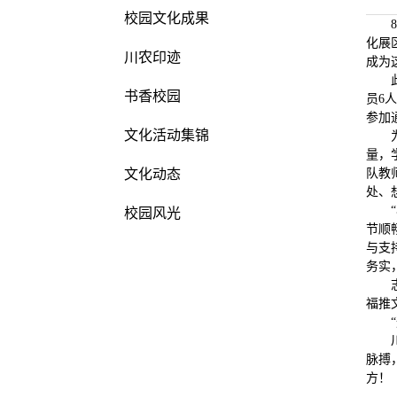
校园文化成果
化展
川农印迹
成为
书香校园
员6
参加
文化活动集锦
量，
文化动态
队教
处、
校园风光
节顺
与支
务实
福推
脉搏
方！