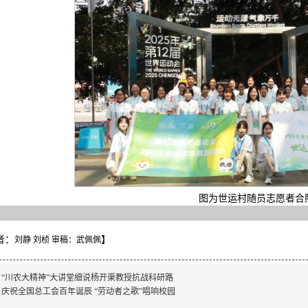
图为世运村随员志愿者合
者：
】
刘静 刘桢 审稿：武佩佩
：
“川农大精神”大讲堂细说杨开渠教授抗战科研路
：
庆祝全国总工会百年诞辰 “劳动者之歌”唱响校园