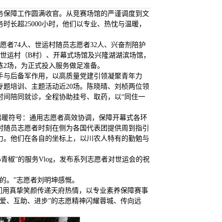
的服务保障工作圆满收官。从竞赛场馆的严谨调度到文
长超25000小时，他们以专业、热忱与温暖，
愿者74人、世运村随员志愿者32人、兴奋剂陪护
驻世运村（B村）、开幕式场馆及兴隆湖湖滨场馆，
练2场，为正式投入服务做足准备。
手与后备军作用，以高质量党建引领凝聚青年力
专题培训、主题活动近20场。陈晓晴、刘桢两位领
时间陪同就诊，全程协助挂号、取药，以“同住一
的温暖符号：通用志愿者高效协调，保障开幕式各环
村随员志愿者时刻在侧为各国代表团提供周到指引
力。他们在各自的坐标上，以川农人特有的勤勉与
青椒”的服务Vlog，发布系列志愿者对世运会的祝
的。”志愿者刘明坤感慨。
们用真挚笑颜传递天府热情，以专业素养保障赛事
爱、互助、进步”的志愿精神闪耀蓉城、传向远