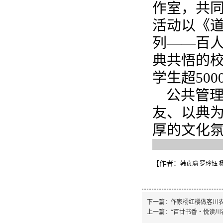
作室，共同
活动以《道
列——百
典共悟的校
学生超50
公共管
友、以典
厚的文化
【作者：
韩贞瑜 罗玲钰 
下一篇：
作家杨红樱做客川
上一篇：
“百廿书香・悦读川