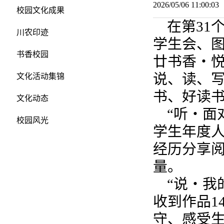
2026/05/06 11:00:
校园文化成果
在第31
川农印迹
学生会、图
书香校园
廿书香・悦
说、读、写
文化活动集锦
书、好读
文化动态
“听・面
校园风光
学生年度
经历分享
量。
“说・我
收到作品1
守、感受