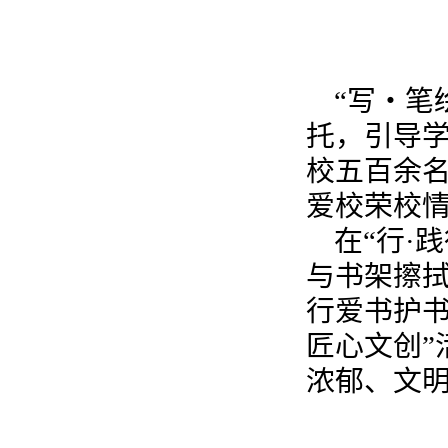
“写・笔
托，引导
校五百余
爱校荣校
在“行·
与书架擦
行爱书护书
匠心文创”
浓郁、文