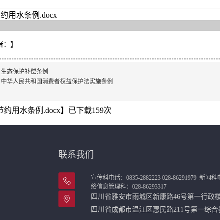
约用水条例.docx
者：
】
：
生态保护补偿条例
：
中华人民共和国消费者权益保护法实施条例
节约用水条例.docx
】已下载
159
次
联系我们
宣传科电话：0835-2882223 028-86291979
新闻科电话
络信息管理科：028-86293317
四川省雅安市雨城区新康路46号第一行
四川省成都市温江区惠民路211号第一综合