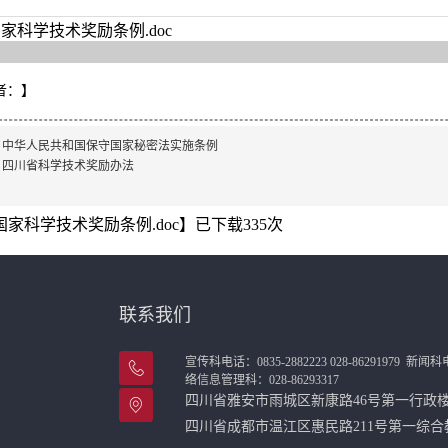
家科学技术奖励条例.doc
者：
】
：
中华人民共和国保守国家秘密法实施条例
：
四川省科学技术奖励办法
国家科学技术奖励条例.doc
】已下载
335
次
联系我们
宣传科电话：0835-2882223 028-86291979
新闻科电话
络信息管理科：028-86293317
四川省雅安市雨城区新康路46号第一行
四川省成都市温江区惠民路211号第一综合