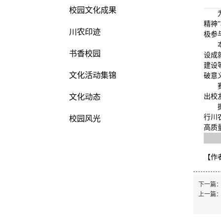
校园文化成果
精神
川农印迹
极参
书香校园
设成
建设
文化活动集锦
破意
文化动态
出校
行川
校园风光
高质
【作
下一篇
上一篇