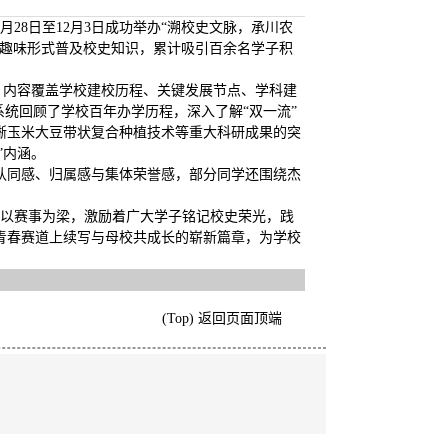
月28日至12月3日成功举办“溯校史文脉，承川农
以趣味形式普及校史知识，累计吸引百余名学子积
台，内容覆盖学校建校历程、关键发展节点、学科建
系统回顾了学校百年办学历程，深入了解“双一流”
晰玉米大豆带状复合种植技术等重大科研成果的突
”内涵。
认同感、归属感与集体荣誉感，部分同学还围绕杰
，以赛事为梁，激励着广大学子铭记校史荣光，践
青春赛道上续写与母校共成长的崭新篇章，为学校
(Top) 返回页面顶端