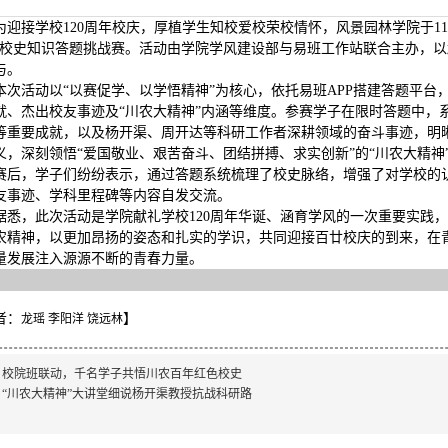
为迎接学校120周年校庆，厚植学生知校爱校荣校情怀，风景园林学院于11
”校史知识答题挑战赛。活动由学院学风建设部与易班工作站联合主办，
与。
本次活动以“以赛促学、以学悟精神”为核心，依托易班APP搭建答题平
就、杰出校友事迹及“川农大精神”内涵等维度。参赛学子在限时答题中，
等重要成就，以及杨开渠、周开达等科研工作者深耕领域的奋斗事迹，明
义，深刻领悟“爱国敬业、艰苦奋斗、团结拼搏、求实创新”的“川农大精神
赛后，学子们纷纷表示，通过答题系统梳理了校史脉络，增强了对学校的
友事迹、学科里程碑等内容自发交流。
据悉，此次活动是学院献礼学校120周年华诞、涵育学风的一次重要实践
农精神，以更加昂扬的姿态和扎实的学识，共同迎接百廿校庆的到来，在
量发展注入源源不断的青春力量。
者：
】
龙瑶 李阳洋 饶远林
：
校院班联动，千名学子共悟川农百年红色校史
：
“川农大精神”大讲堂细说杨开渠教授抗战科研路