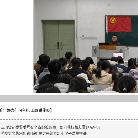
者：
】
黄德利 冯科航 王璐 岳俊岐
：
四川省纪委监委号召全省纪检监察干部向我校校友晋兆东学习
：
溯校史文脉承川农精神 校史答题赛筑牢学子爱校根基