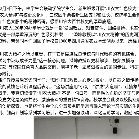
12月9日下午，校学生会联动学院学生会、新生班级开展“川农大红色校史
川农大精神”与校史文化》，三校区千余名新生团支书和班长、校院学生会
年红色文脉中的精神密码，感悟川农大百廿校史的厚重底蕴。
“川农大120年的办学历史就是一部‘爱国敬业、艰苦奋斗、团结拼搏、求实
就是一部厚重深沉的红色系列档案……”潘坤教授以“川农大精神”的历史
资料，带领同学们回顾了学校自1906年四川通省农业学堂创办以来，历经
“川农大精神之所以宝贵，在于它是民族优良传统与时代精神的有机结合，
学习中汲取成长力量”这一核心问题，潘坤教授以史料解读、视频展播与口
支部”等校园红色育人品牌案例，阐释了老一辈英烈校友的家国赤诚、科
与践行。
潘坤教授最后寄语同学们：“愿你们以敬畏之心走进校史，以自豪之情传扬
院的黄婕在聆听课程后表示，“这场讲座用“小切口”讲述“大道理”，让抽
事里，我真切读懂了‘川农大精神’不是一句口号，而是融入血脉的坚守与担
校史文化是凝聚共识、激励奋斗的重要精神资源。校学生会此次以校院班
的创新探索，也是将学生会全心全意服务同学宗旨融入理论学习实际的生
划、雏英计划等系列学习培训，进一步加强联动，深化理论学习，激励同