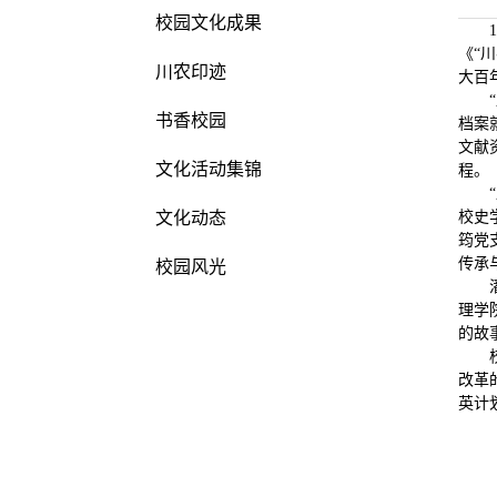
校园文化成果
《“
川农印迹
大百
书香校园
档案
文献
文化活动集锦
程。
文化动态
校史
筠党
传承
校园风光
理学
的故
改革
英计