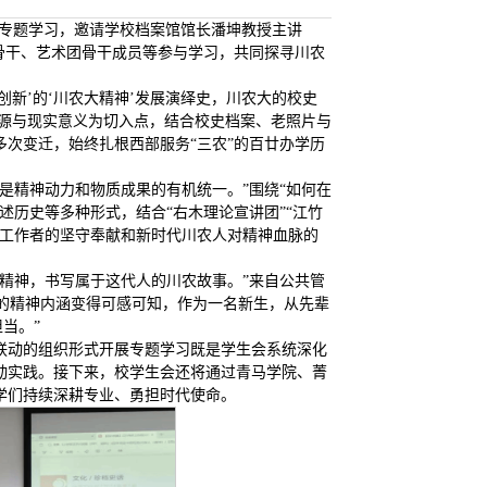
”专题学习，邀请学校档案馆馆长潘坤教授主讲
骨干、艺术团骨干成员等参与学习，共同探寻川农
创新’的‘川农大精神’发展演绎史，川农大的校史
渊源与现实意义为切入点，结合校史档案、老照片与
多次变迁，始终扎根西部服务“三农”的百廿办学历
是精神动力和物质成果的有机统一。”围绕“如何在
述历史等多种形式，结合“右木理论宣讲团”“江竹
研工作者的坚守奉献和新时代川农人对精神血脉的
精神，书写属于这代人的川农故事。”来自公共管
象的精神内涵变得可感可知，作为一名新生，从先辈
当。”
联动的组织形式开展专题学习既是学生会系统深化
动实践。接下来，校学生会还将通过青马学院、菁
学们持续深耕专业、勇担时代使命。