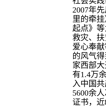
社会实践
2007
年先
里的牵挂
起点》等
救灾、扶
爱心奉献
的风气得
家西部大
有
1.4
万
入中国共
5600
余人
证书，近