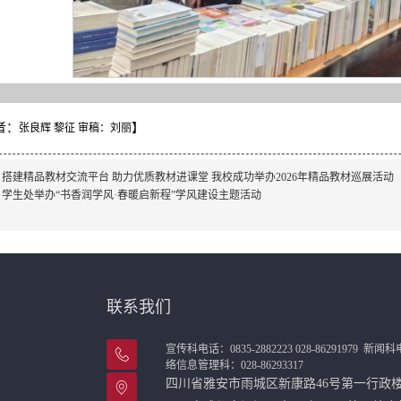
者：
】
张良辉 黎征 审稿：刘丽
：
搭建精品教材交流平台 助力优质教材进课堂 我校成功举办2026年精品教材巡展活动
：
学生处举办“书香润学风·春暖启新程”学风建设主题活动
联系我们
宣传科电话：0835-2882223 028-86291979
新闻科电话
络信息管理科：028-86293317
四川省雅安市雨城区新康路46号第一行