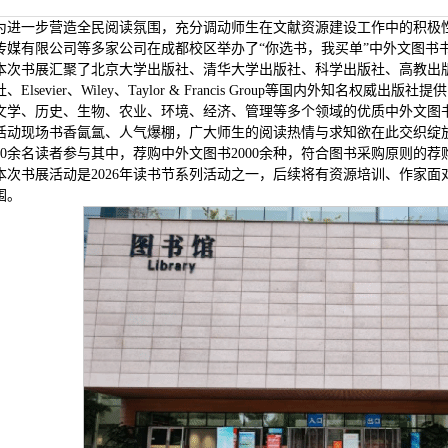
为进一步营造全民阅读氛围，充分调动师生在文献资源建设工作中的积极性
传媒有限公司等多家公司在成都校区举办了“你选书，我买单”中外文图书
本次书展汇聚了北京大学出版社、清华大学出版社、科学出版社、高教出
、Elsevier、Wiley、Taylor & Francis Group等国内外知
文学、历史、生物、农业、环境、经济、管理等多个领域的优质中外文图
活动现场书香氤氲、人气爆棚，广大师生的阅读热情与求知欲在此交织绽
000余名读者参与其中，荐购中外文图书2000余种，符合图书采购原则的
本次书展活动是2026年读书节系列活动之一，后续将有资源培训、作家
围。