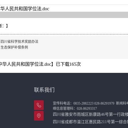
华人民共和国学位法.doc
者：
】
：
四川省科学技术奖励办法
：
生态保护补偿条例
中华人民共和国学位法.doc
】已下载
165
次
联系我们
宣传科电话：0835-2882223 028-86291979
新闻科电话
络信息管理科：028-86293317
四川省雅安市雨城区新康路46号第一行
四川省成都市温江区惠民路211号第一综合