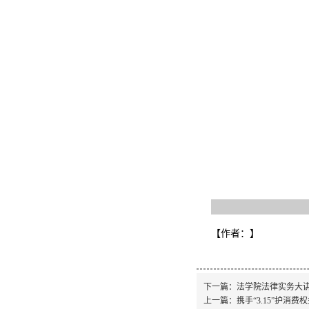
【作者：
】
下一篇：
法学院法律实务大
上一篇：
携手“3.15”护消